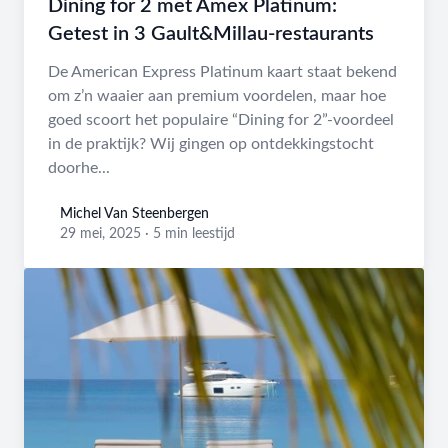
Dining for 2 met Amex Platinum:
Getest in 3 Gault&Millau-restaurants
De American Express Platinum kaart staat bekend
om z’n waaier aan premium voordelen, maar hoe
goed scoort het populaire “Dining for 2”-voordeel
in de praktijk? Wij gingen op ontdekkingstocht
doorhe...
Michel Van Steenbergen
Michel Van Steenbergen
29 mei, 2025
·
5 min leestijd