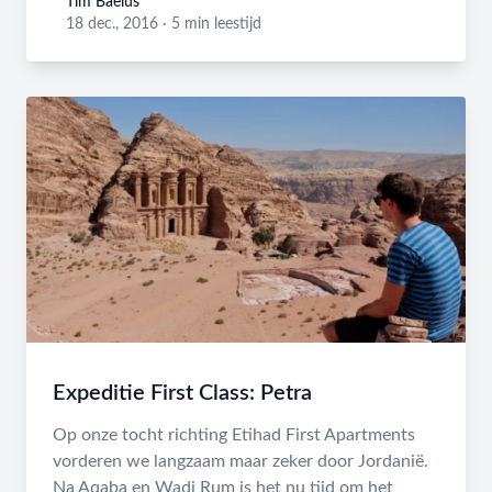
Tim Baelus
Tim Baelus
18 dec., 2016
·
5 min leestijd
Expeditie First Class: Petra
Op onze tocht richting Etihad First Apartments
vorderen we langzaam maar zeker door Jordanië.
Na Aqaba en Wadi Rum is het nu tijd om het