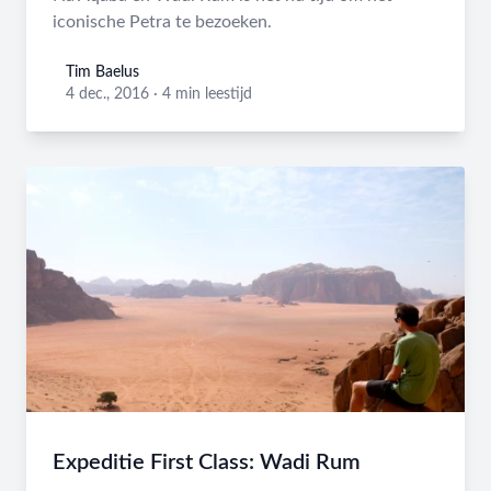
iconische Petra te bezoeken.
Tim Baelus
Tim Baelus
4 dec., 2016
·
4 min leestijd
Expeditie First Class: Wadi Rum