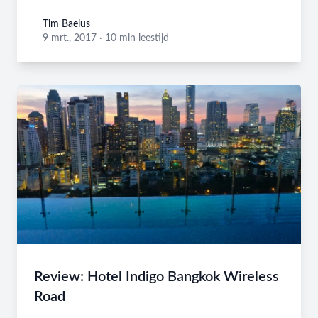
Tim Baelus
Tim Baelus
9 mrt., 2017
·
10 min leestijd
Review: Hotel Indigo Bangkok Wireless
Road