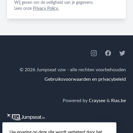
Wij geven om de veiligheid van je gegevens.
Lees onze
Privacy Policy.
Footer
Instagram
Facebook
Twitte
© 2026 Jumpseat vzw - alle rechten voorbehouden
Gebruiksvoorwaarden en privacybeleid
Powered by
Craysee
&
Rias.be
Jumpseat.be
is de grootste Nederlandstalige
Uw ervaring op deze site wordt verbeterd door het