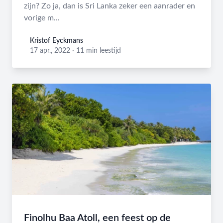
zijn? Zo ja, dan is Sri Lanka zeker een aanrader en
vorige m...
Kristof Eyckmans
Kristof Eyckmans
17 apr., 2022
·
11 min leestijd
Finolhu Baa Atoll, een feest op de