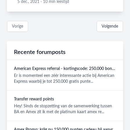
Kristof Eyckmans
5 dec., 2021
·
10 min leestijd
Vorige
Volgende
Recente forumposts
American Express referral - kortingscode: 250.000 bonuspunten GRATIS
Er is momenteel een zéér interessante actie bij American
Express waarbij je tot 250.000 gratis punte...
Transfer reward points
Hey! Sinds de stopzetting van de samenwerking tussen
BA en Amex zit ik met de platinum kaart amex re...
Amex Promo: krijg nu 150.000 punten cadeau bij aanvraag van een American Express Platinum kaart!