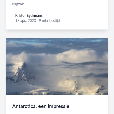
rugzak...
Kristof Eyckmans
Kristof Eyckmans
17 apr., 2023
·
9 min leestijd
Antarctica, een impressie