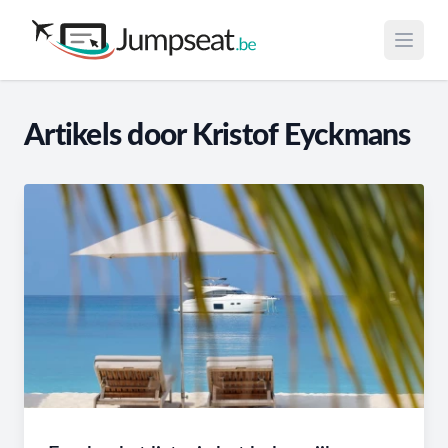
Open 
Artikels door Kristof Eyckmans