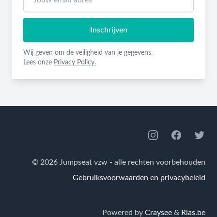
Inschrijven
Wij geven om de veiligheid van je gegevens.
Lees onze
Privacy Policy.
Footer
Instagram
Facebook
Twitte
© 2026 Jumpseat vzw - alle rechten voorbehouden
Gebruiksvoorwaarden en privacybeleid
Powered by
Craysee
&
Rias.be