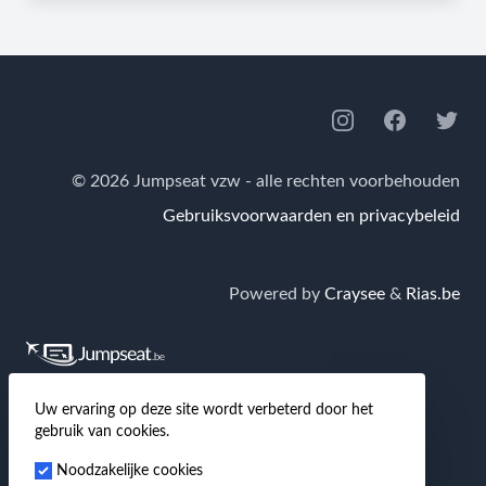
Footer
Instagram
Facebook
Twitte
© 2026 Jumpseat vzw - alle rechten voorbehouden
Gebruiksvoorwaarden en privacybeleid
Powered by
Craysee
&
Rias.be
Jumpseat.be
is de grootste Nederlandstalige
Uw ervaring op deze site wordt verbeterd door het
gebruik van cookies.
community van en voor reizigers waar je terecht kan
Noodzakelijke cookies
voor tips & tricks over goedkoop reizen, hotels,