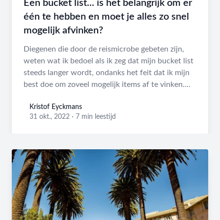
Een bucket list... is het belangrijk om er
één te hebben en moet je alles zo snel
mogelijk afvinken?
Diegenen die door de reismicrobe gebeten zijn,
weten wat ik bedoel als ik zeg dat mijn bucket list
steeds langer wordt, ondanks het feit dat ik mijn
best doe om zoveel mogelijk items af te vinken....
Kristof Eyckmans
Kristof Eyckmans
31 okt., 2022
·
7 min leestijd