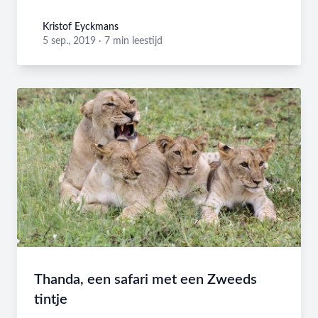
Kristof Eyckmans
Kristof Eyckmans
5 sep., 2019
·
7 min leestijd
Thanda, een safari met een Zweeds
tintje