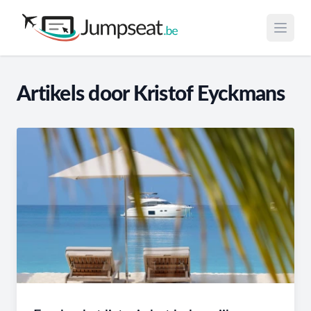
Open 
Artikels door Kristof Eyckmans