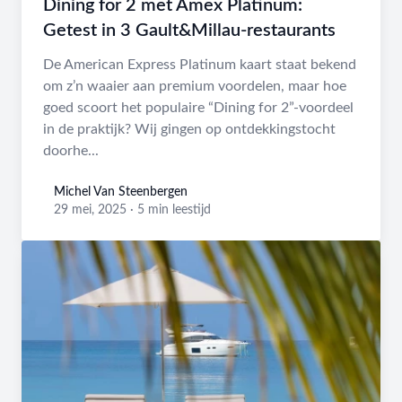
Dining for 2 met Amex Platinum:
Getest in 3 Gault&Millau-restaurants
De American Express Platinum kaart staat bekend
om z’n waaier aan premium voordelen, maar hoe
goed scoort het populaire “Dining for 2”-voordeel
in de praktijk? Wij gingen op ontdekkingstocht
doorhe...
Michel Van Steenbergen
Michel Van Steenbergen
29 mei, 2025
·
5 min leestijd