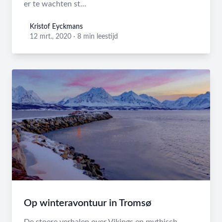
er te wachten st...
Kristof Eyckmans
Kristof Eyckmans
12 mrt., 2020
·
8 min leestijd
Op winteravontuur in Tromsø