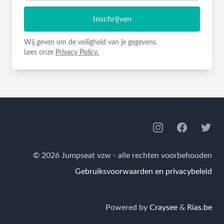
Inschrijven
Wij geven om de veiligheid van je gegevens.
Lees onze
Privacy Policy.
Footer
Instagram
Facebook
Twitte
© 2026 Jumpseat vzw - alle rechten voorbehouden
Gebruiksvoorwaarden en privacybeleid
Powered by
Craysee
&
Rias.be