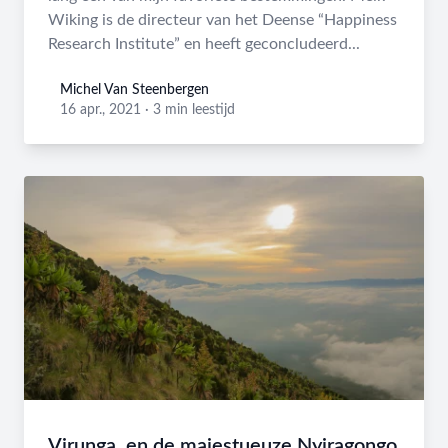
Wiking is de directeur van het Deense “Happiness
Research Institute” en heeft geconcludeerd...
Michel Van Steenbergen
Michel Van Steenbergen
16 apr., 2021
·
3 min leestijd
Virunga, en de majestueuze Nyiragongo