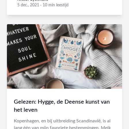
Kristof Eyckmans
5 dec., 2021
·
10 min leestijd
Gelezen: Hygge, de Deense kunst van
het leven
Kopenhagen, en bij uitbreiding Scandinavië, is al
lang één van mijn favoriete bestemmingen. Meik