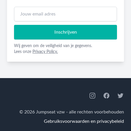
Inschrijven
Wij geven om de veiligheid van je gegevens.
Lees onze
Privacy Policy.
Footer
Instagram
Facebook
Twitte
© 2026 Jumpseat vzw - alle rechten voorbehouden
Gebruiksvoorwaarden en privacybeleid