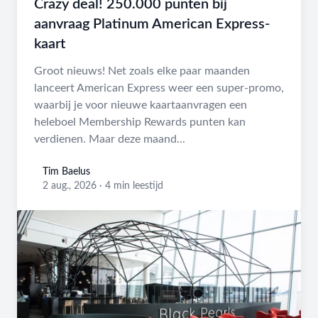
Crazy deal! 250.000 punten bij
aanvraag Platinum American Express-
kaart
Groot nieuws! Net zoals elke paar maanden
lanceert American Express weer een super-promo,
waarbij je voor nieuwe kaartaanvragen een
heleboel Membership Rewards punten kan
verdienen. Maar deze maand...
Tim Baelus
Tim Baelus
2 aug., 2026
·
4 min leestijd