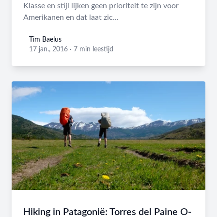
Klasse en stijl lijken geen prioriteit te zijn voor
Amerikanen en dat laat zic...
Tim Baelus
Tim Baelus
17 jan., 2016
·
7 min leestijd
Hiking in Patagonië: Torres del Paine O-