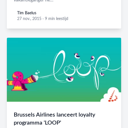
vakantieganger he...
Tim Baelus
Tim Baelus
27 nov., 2015
·
9 min leestijd
Brussels Airlines lanceert loyalty
programma 'LOOP'