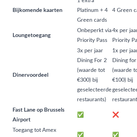
1 extra
Bijkomende kaarten
Platinum + 4
4 Green c
Green cards
Onbeperkt via
4x per jaa
Loungetoegang
Priority Pass
Priority P
3x per jaar
1x per jaa
Dining For 2
Dining for
(waarde tot
(waarde t
Dinervoordeel
€300) bij
€100) bij
geselecteerde
geselecte
restaurants)
restauran
Fast Lane op Brussels
✅
❌
Airport
Toegang tot Amex
✅
✅