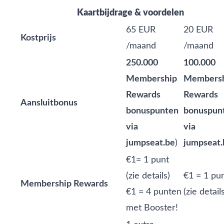
Kaartbijdrage & voordelen
65 EUR
20 EUR
Kostprijs
/maand
/maand
250.000
100.000
Membership
Members
Rewards
Rewards
Aansluitbonus
bonuspunten
bonuspun
via
via
jumpseat.be
)
jumpseat.
€1= 1 punt
(zie
details
)
€1 = 1 pu
Membership Rewards
€1 = 4 punten
(zie
detail
met Booster!