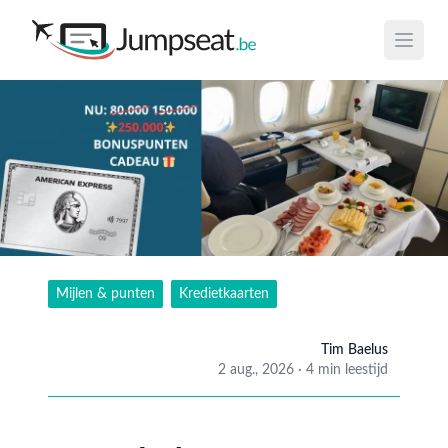
Open 
Mijlen & punten
Kredietkaarten
Tim Baelus
2 aug., 2026
·
4 min leestijd
Tim Ba