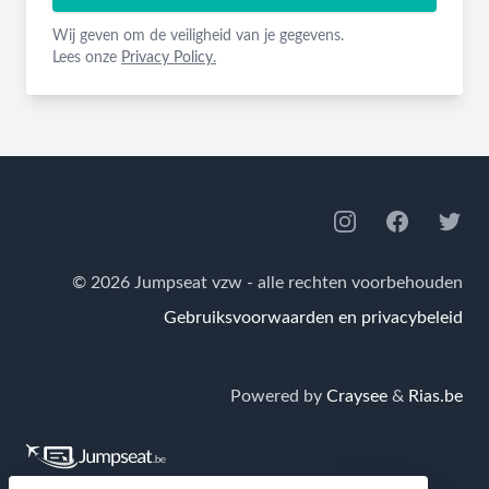
Wij geven om de veiligheid van je gegevens.
Lees onze
Privacy Policy.
Footer
Instagram
Facebook
Twitte
© 2026 Jumpseat vzw - alle rechten voorbehouden
Gebruiksvoorwaarden en privacybeleid
Powered by
Craysee
&
Rias.be