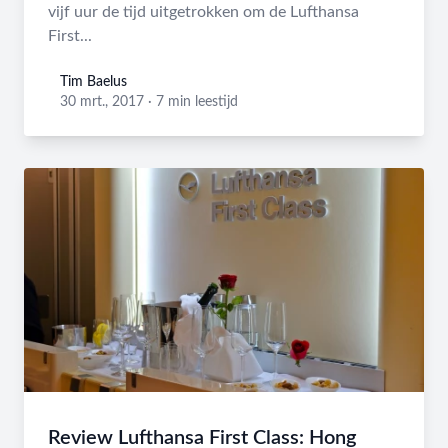
vijf uur de tijd uitgetrokken om de Lufthansa
First...
Tim Baelus
Tim Baelus
30 mrt., 2017
·
7 min leestijd
Review Lufthansa First Class: Hong