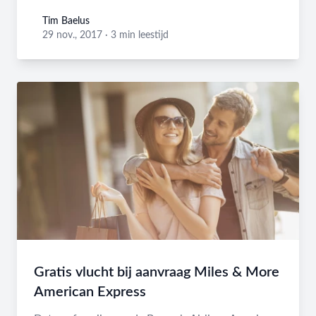
Tim Baelus
Tim Baelus
29 nov., 2017
·
3 min leestijd
Gratis vlucht bij aanvraag Miles & More
American Express