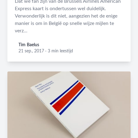
Dat we fan zijn van de Brussels Airlines American
Express kaart is ondertussen wel duidelijk.
Verwonderlijk is dit niet, aangezien het de enige
manier is om in België op snelle wijze mijlen te
verz...
Tim Baelus
Tim Baelus
21 sep., 2017
·
3 min leestijd