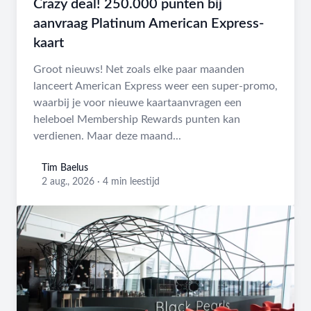
Crazy deal! 250.000 punten bij
aanvraag Platinum American Express-
kaart
Groot nieuws! Net zoals elke paar maanden
lanceert American Express weer een super-promo,
waarbij je voor nieuwe kaartaanvragen een
heleboel Membership Rewards punten kan
verdienen. Maar deze maand...
Tim Baelus
Tim Baelus
2 aug., 2026
·
4 min leestijd