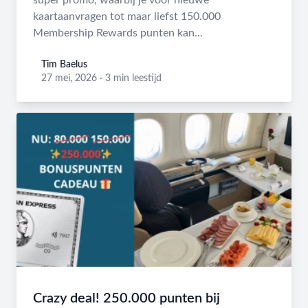
super promo, waarbij je voor nieuwe
kaartaanvragen tot maar liefst 150.000
Membership Rewards punten kan...
Tim Baelus
Tim Baelus
27 mei, 2026
·
3 min leestijd
Crazy deal! 250.000 punten bij