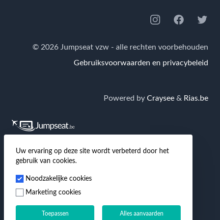
Instagram
Facebook
Twitte
© 2026 Jumpseat vzw - alle rechten voorbehouden
Gebruiksvoorwaarden en privacybeleid
Powered by
Craysee
&
Rias.be
Jumpseat.be
is de grootste Nederlandstalige
Uw ervaring op deze site wordt verbeterd door het
gebruik van cookies.
community van en voor reizigers waar je terecht kan
Noodzakelijke cookies
voor tips & tricks over goedkoop reizen, hotels,
Marketing cookies
luchtvaart en veel meer!
Toepassen
Alles aanvaarden