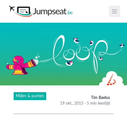
Open 
Mijlen & punten
Tim Baelus
19 okt., 2015
·
5 min leestijd
Tim Ba