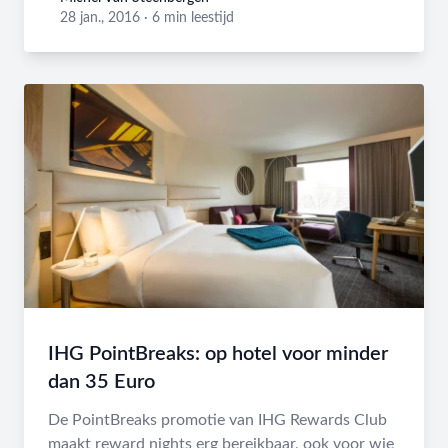
Michel Van Steenbergen
28 jan., 2016
·
6 min leestijd
IHG PointBreaks: op hotel voor minder
dan 35 Euro
De PointBreaks promotie van IHG Rewards Club
maakt reward nights erg bereikbaar, ook voor wie