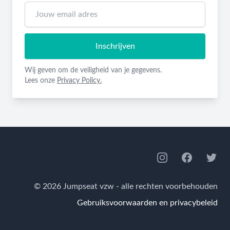
Inschrijven
Wij geven om de veiligheid van je gegevens.
Lees onze
Privacy Policy.
Footer
Instagram
Facebook
Twitte
© 2026 Jumpseat vzw - alle rechten voorbehouden
Gebruiksvoorwaarden en privacybeleid