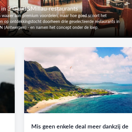
in 3 Gault&Millau-restaurants
waaier aan premium voordelen, maar hoe goed scoort het
en op ontdekkingstocht doorheen drie geselecteerde restaurants in
UN (Antwerpen) - en namen het concept onder de loep.
Mis geen enkele deal meer dankzij de