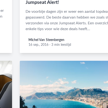
Jumpseat Alert!
 er
De voorbije dagen zijn er weer een aantal topdea
en
gepasseerd. De beste daarvan hebben we zoals s
verzonden via onze Jumpseat Alerts. Een overzich
enkele tips voor wie deze deals heeft...
Michel Van Steenbergen
Michel Van Steenbergen
16 sep., 2016
·
3 min leestijd