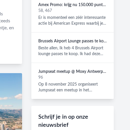
Amex Promo: krijg nu 150.000 punten cadeau bij aanvraag van een American Express Platinum kaart!
58, 467
ls
Er is momenteel een zéér interessante
teeds
actie bij American Express waarbij je
tje, en
tot 150.000 gratis punte...
Brussels Airport Lounge passes te koop (geldig tot 29/08/2026)
Beste allen, Ik heb 4 Brussels Airport
lounge passes te koop. Ik had deze
aangekocht omdat we met e...
Jumpseat meetup @ Moxy Antwerp op 8 november 2025
96
Op 8 november 2025 organiseert
Jumpseat een meetup in het
gloednieuwe en hippe Moxy hotel in
Antwerp...
Schrijf je in op onze
nieuwsbrief