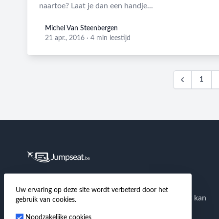
naartoe? Laat je dan een handje...
Michel Van Steenbergen
Michel Van Steenbergen
21 apr., 2016
·
4 min leestijd
1
Footer
Jumpseat.be
is de grootste Nederlandstalige
Uw ervaring op deze site wordt verbeterd door het
community van en voor reizigers waar je terecht kan
gebruik van cookies.
voor tips & tricks over goedkoop reizen, hotels,
Noodzakelijke cookies