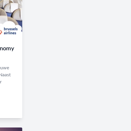
conomy
ieuwe
Naast
r