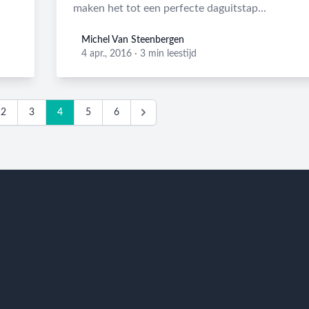
maken het tot een perfecte daguitstap...
Michel Van Steenbergen
Michel Van Steenbergen
4 apr., 2016
·
3 min leestijd
2
3
4
5
6