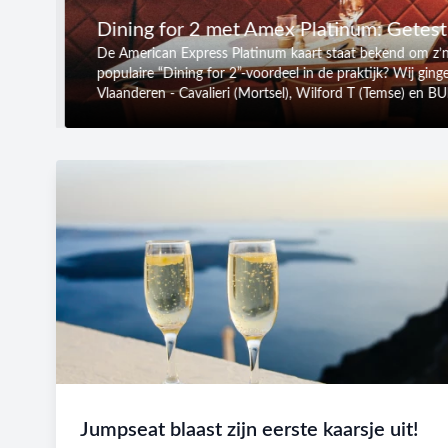
Dining for 2 met Amex Platinum: Getest 
De American Express Platinum kaart staat bekend om z’n 
populaire “Dining for 2”-voordeel in de praktijk? Wij ging
Vlaanderen - Cavalieri (Mortsel), Wilford T (Temse) en B
Jumpseat blaast zijn eerste kaarsje uit!