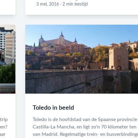
Michel Van Steenbergen
3 mei, 2016
·
2 min leestijd
Toledo in beeld
trip
Toledo is de hoofdstad van de Spaanse provincie
len?
Castilla-La Mancha, en ligt zo'n 70 kilometer ten
aar
van Madrid. Regelmatige trein- en busverbinding