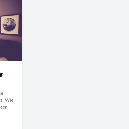
jg
se
ts. Wie
 een