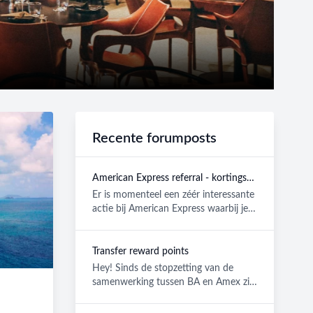
Recente forumposts
American Express referral - kortingscode: 250.000 bonuspunten GRATIS
Er is momenteel een zéér interessante
actie bij American Express waarbij je
tot 250.000 gratis punte...
Transfer reward points
Hey! Sinds de stopzetting van de
samenwerking tussen BA en Amex zit
ik met de platinum kaart amex re...