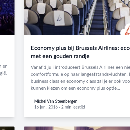
Economy plus bij Brussels Airlines: e
met een gouden randje
n en
Vanaf 1 juli introduceert Brussels Airlines een n
gië.
comfortformule op haar langeafstandsvluchten. 
business class en economy class zal je er ook voo
kunnen kiezen om een economy plus optie...
Michel Van Steenbergen
Michel Van Steenbergen
16 jun., 2016
·
2 min leestijd