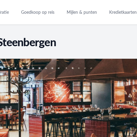
iratie
Goedkoop op reis
Mijlen & punten
Kredietkaarten
 Steenbergen