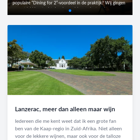
populaire “Dining for 2”-voordeel in de praktijk? Wij gingen
op ontdekkingstocht doorheen drie geselecteerde
restaurants in Vlaanderen - Cavalieri (Mortsel), Wilford T
(Temse) en BUN (Antwerpen) - en namen het concept
onder de loep.
Lanzerac, meer dan alleen maar wijn
Iedereen die me kent weet dat ik een grote fan
ben van de Kaap-regio in Zuid-Afrika. Niet alleen
voor de lekkere wijnen, maar ook voor de talloze