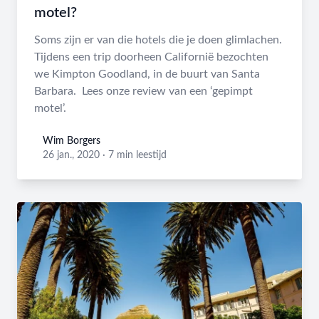
motel?
Soms zijn er van die hotels die je doen glimlachen.
Tijdens een trip doorheen Californië bezochten
we Kimpton Goodland, in de buurt van Santa
Barbara. Lees onze review van een ‘gepimpt
motel’.
Wim Borgers
Wim Borgers
26 jan., 2020
·
7 min leestijd