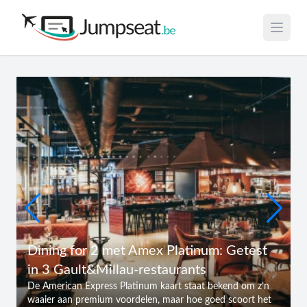
Open 
Dining for 2 met Amex Platinum: Getest
in 3 Gault&Millau-restaurants
De American Express Platinum kaart staat bekend om z’n
waaier aan premium voordelen, maar hoe goed scoort het