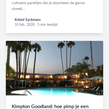
culinaire pareltjes die je doorheen de ganse
streek...
Kristof Eyckmans
Kristof Eyckmans
10 feb., 2020
·
5 min leestijd
Kimpton Goodland: hoe pimp je een