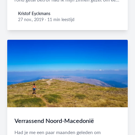
rond getal betrof had ik mijn zinnen gezet om ee...
Kristof Eyckmans
Kristof Eyckmans
27 nov., 2019
·
11 min leestijd
Verrassend Noord-Macedonië
Had je me een paar maanden geleden om