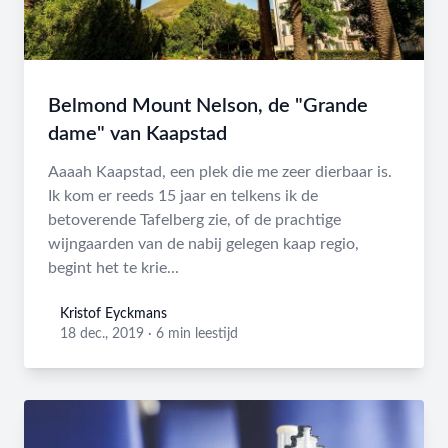
Belmond Mount Nelson, de "Grande
dame" van Kaapstad
Aaaah Kaapstad, een plek die me zeer dierbaar is.
Ik kom er reeds 15 jaar en telkens ik de
betoverende Tafelberg zie, of de prachtige
wijngaarden van de nabij gelegen kaap regio,
begint het te krie...
Kristof Eyckmans
Kristof Eyckmans
18 dec., 2019
·
6 min leestijd