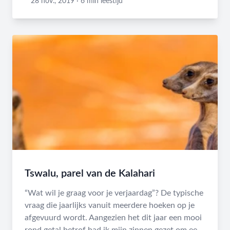
Tim Baelus
28 nov., 2019
·
6 min leestijd
Tswalu, parel van de Kalahari
“Wat wil je graag voor je verjaardag”? De typische
vraag die jaarlijks vanuit meerdere hoeken op je
afgevuurd wordt. Aangezien het dit jaar een mooi