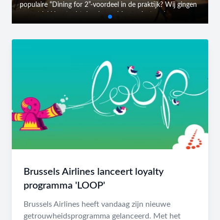
populaire “Dining for 2”-voordeel in de praktijk? Wij gingen
op ontdekkingstocht doorheen drie geselecteerde
restaurants in Vlaanderen - Cavalieri (Mortsel), Wilford T
(Temse) en BUN (Antwerpen) - en namen het concept
onder de loep.
Brussels Airlines lanceert loyalty
programma 'LOOP'
Brussels Airlines heeft vandaag zijn nieuwe
getrouwheidsprogramma gelanceerd. Met het