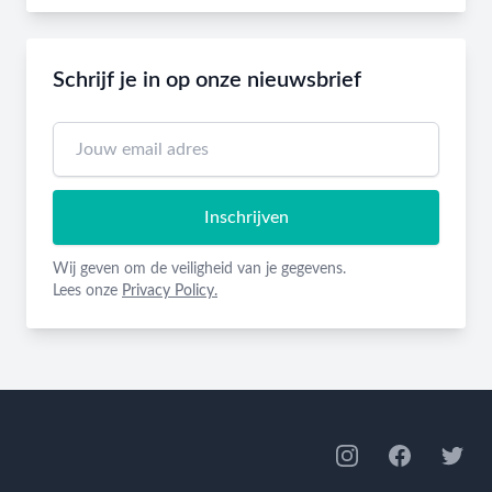
Schrijf je in op onze nieuwsbrief
Inschrijven
Wij geven om de veiligheid van je gegevens.
Lees onze
Privacy Policy.
Footer
Instagram
Facebook
Twitte