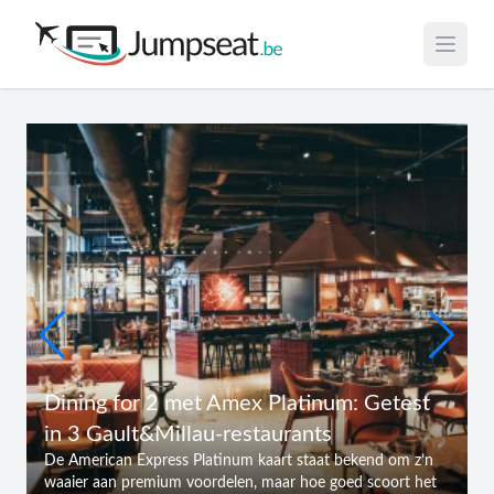
Open 
Dining for 2 met Amex Platinum: Getest
in 3 Gault&Millau-restaurants
De American Express Platinum kaart staat bekend om z’n
waaier aan premium voordelen, maar hoe goed scoort het