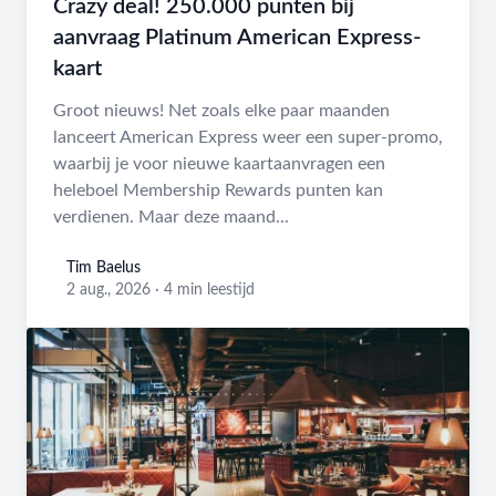
Crazy deal! 250.000 punten bij
aanvraag Platinum American Express-
kaart
Groot nieuws! Net zoals elke paar maanden
lanceert American Express weer een super-promo,
waarbij je voor nieuwe kaartaanvragen een
heleboel Membership Rewards punten kan
verdienen. Maar deze maand...
Tim Baelus
Tim Baelus
2 aug., 2026
·
4 min leestijd