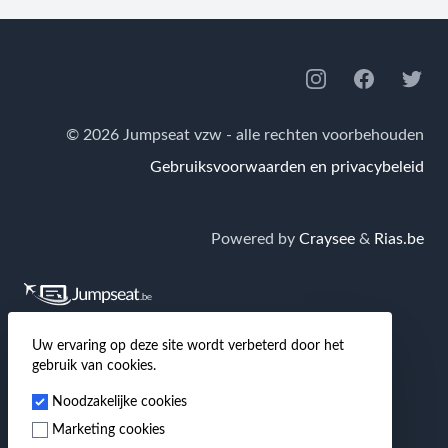
Footer
Instagram
Facebook
Twitte
© 2026 Jumpseat vzw - alle rechten voorbehouden
Gebruiksvoorwaarden en privacybeleid
Powered by
Craysee
&
Rias.be
Jumpseat.be
is de grootste Nederlandstalige
Uw ervaring op deze site wordt verbeterd door het
gebruik van cookies.
community van en voor reizigers waar je terecht kan
Noodzakelijke cookies
voor tips & tricks over goedkoop reizen, hotels,
Marketing cookies
luchtvaart en veel meer!