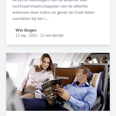
de echte veelvliegers van de alliantie. Alle
luchtvaartmaatschappijen van de alliantie
erkennen deze status en geven de Gold-leden
voordelen bij het r...
Wim Borgers
Wim Borgers
12 sep., 2015
·
12 min leestijd