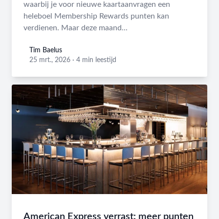
waarbij je voor nieuwe kaartaanvragen een
heleboel Membership Rewards punten kan
verdienen. Maar deze maand...
Tim Baelus
Tim Baelus
25 mrt., 2026
·
4 min leestijd
American Express verrast: meer punten