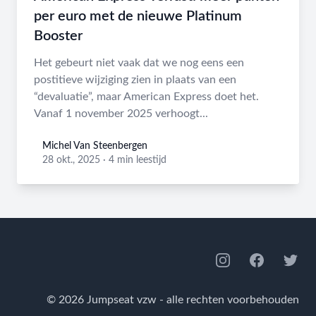
per euro met de nieuwe Platinum
Booster
Het gebeurt niet vaak dat we nog eens een
postitieve wijziging zien in plaats van een
“devaluatie”, maar American Express doet het.
Vanaf 1 november 2025 verhoogt...
Michel Van Steenbergen
Michel Van Steenbergen
28 okt., 2025
·
4 min leestijd
Footer
Instagram
Facebook
Twitte
© 2026 Jumpseat vzw - alle rechten voorbehouden