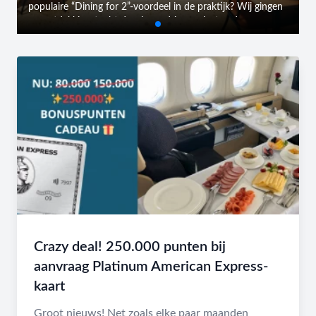
populaire “Dining for 2”-voordeel in de praktijk? Wij gingen
op ontdekkingstocht doorheen drie geselecteerde
restaurants in Vlaanderen - Cavalieri (Mortsel), Wilford T
(Temse) en BUN (Antwerpen) - en namen het concept
onder de loep.
Crazy deal! 250.000 punten bij
aanvraag Platinum American Express-
kaart
Groot nieuws! Net zoals elke paar maanden