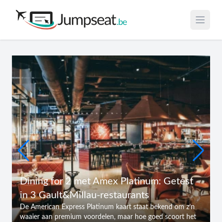
Open 
Dining for 2 met Amex Platinum: Getest
in 3 Gault&Millau-restaurants
De American Express Platinum kaart staat bekend om z’n
waaier aan premium voordelen, maar hoe goed scoort het