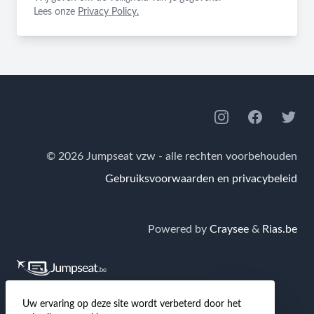
Lees onze
Privacy Policy.
Footer
Instagram
Facebook
Twitte
© 2026 Jumpseat vzw - alle rechten voorbehouden
Gebruiksvoorwaarden en privacybeleid
Powered by
Craysee
&
Rias.be
Jumpseat.be
is de grootste Nederlandstalige
Uw ervaring op deze site wordt verbeterd door het