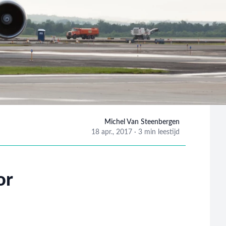
Michel Van Steenbergen
18 apr., 2017
·
3 min leestijd
Michel Van
or