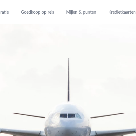
iratie
Goedkoop op reis
Mijlen & punten
Kredietkaarten