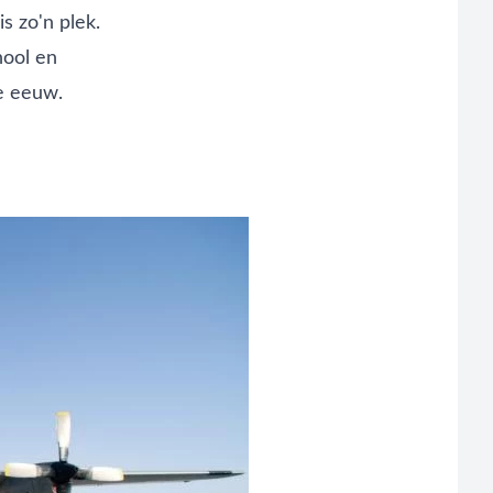
is zo'n plek.
hool en
ge eeuw.