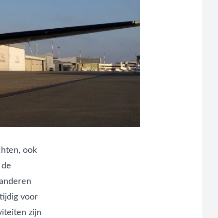
chten, ook
 de
 anderen
ijdig voor
teiten zijn