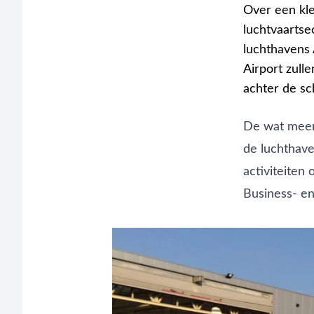
Over een kle
luchtvaartse
luchthavens
Airport zull
achter de sc
De wat meer 
de luchthaven
activiteiten
Business- en