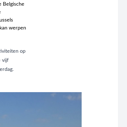
e Belgische
e
ussels
k kan werpen
iviteiten op
vijf
terdag.