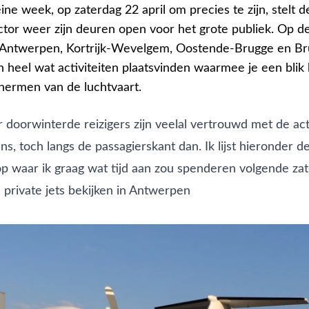
ine week, op zaterdag 22 april om precies te zijn, stelt d
ctor weer zijn deuren open voor het grote publiek. Op d
 Antwerpen, Kortrijk-Wevelgem, Oostende-Brugge en Br
en heel wat activiteiten plaatsvinden waarmee je een bli
hermen van de luchtvaart.
doorwinterde reizigers zijn veelal vertrouwd met de act
s, toch langs de passagierskant dan. Ik lijst hieronder de 
 op waar ik graag wat tijd aan zou spenderen volgende za
 private jets bekijken in Antwerpen