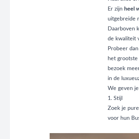
Er zijn
heel 
uitgebreide
Daarboven ko
de kwaliteit
Probeer dan o
het grootste
bezoek meerd
in de luxueuz
We geven je 
1. Stijl
Zoek je pure 
voor hun Bus