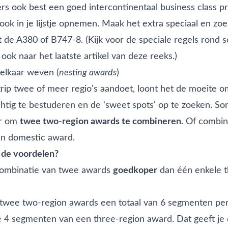
ers ook best een goed intercontinentaal business class p
 ook in je lijstje opnemen. Maak het extra speciaal en zo
 de A380 of B747-8. (Kijk voor de speciale regels rond
 ook naar het laatste artikel van deze reeks.)
 elkaar weven (
nesting awards
)
 trip twee of meer regio's aandoet, loont het de moeite 
tig te bestuderen en de 'sweet spots' op te zoeken. Som
er om
twee two-region awards te combineren
. Of combi
en domestic award.
 de voordelen?
combinatie van twee awards
goedkoper
dan één enkele t
twee two-region awards een totaal van 6 segmenten per r
e 4 segmenten van een three-region award. Dat geeft je