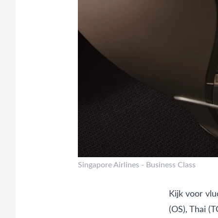
Singapore Airlines - Business Class
Kijk voor vl
(OS),
Thai
(T