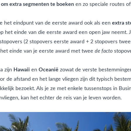
d
om extra segmenten te boeken
en zo speciale routes of
 je het eindpunt van de eerste award ook als een
extra s
 op het einde van die eerste award een open jaw neemt. 
s stopovers (2 stopovers eerste award + 2 stopovers twe
 het einde van je eerste award met twee
de facto
stopove
a zijn
Hawaii
en
Oceanië
zowat de verste bestemmingen
r de afstand en het lange vliegen zijn dit typisch best
kkelijk bezoekt. Als je ze met enkele tussenstops in Busin
nvliegen, kan het echter de reis van je leven worden.