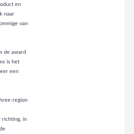
roduct en
ek naar
 sommige van
om de
award
s is het
neer een
hree-region
ichting, in
 de