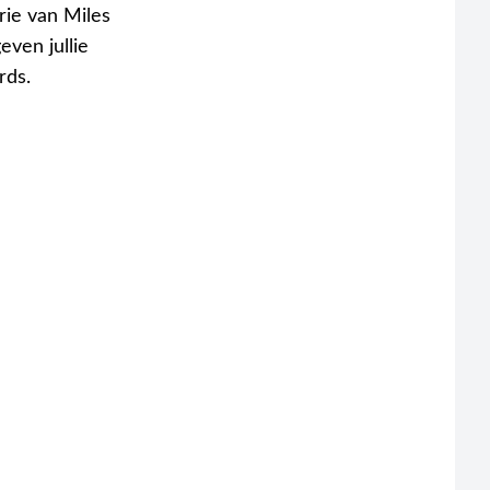
rie van Miles
even jullie
rds.