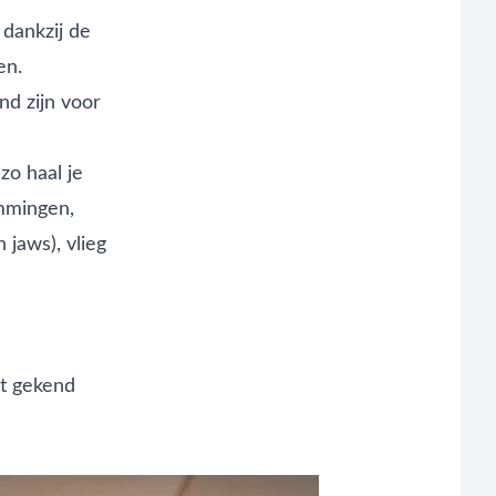
dankzij de
en.
nd zijn voor
zo haal je
emmingen,
jaws), vlieg
ht gekend