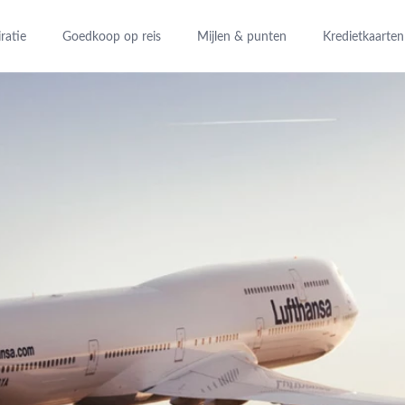
iratie
Goedkoop op reis
Mijlen & punten
Kredietkaarten