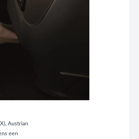
LX),
Austrian
ens een