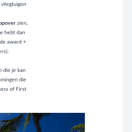
 vliegtuigen
topover
zien,
Je hebt dan
ede award +
rs).
 die je kan
emmingen die
ess of First