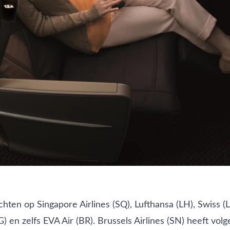
uchten op
Singapore Airlines
(SQ),
Lufthansa
(LH),
Swiss
(
G) en zelfs
EVA Air
(BR).
Brussels Airlines
(SN) heeft volg